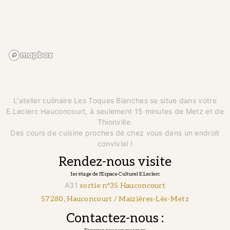
L'atelier culinaire Les Toques Blanches se situe dans votre
E.Leclerc Hauconcourt, à seulement 15 minutes de Metz et de
Thionville.
Des cours de cuisine proches de chez vous dans un endroit
convivial !
Rendez-nous visite
1er étage de l'Espace Culturel E.Leclerc
A31
sortie n°35 Hauconcourt
57280, Hauconcourt / Maizières-Lès-Metz
Contactez-nous :